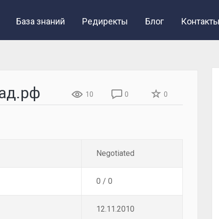
База знаний
Редиректы
Блог
Контакт
рад.рф
10
0
0
Negotiated
0 / 0
12.11.2010